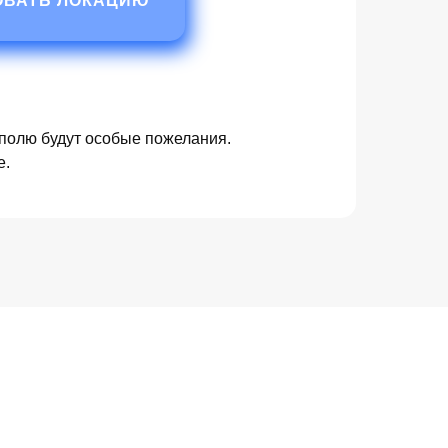
ОВАТЬ ЛОКАЦИЮ
 полю будут особые пожелания.
е.
ое озеро
утор