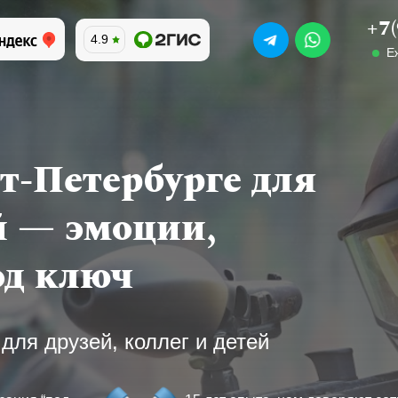
+7
4.9
Е
т-Петербурге для
й — эмоции,
од ключ
для друзей, коллег и детей