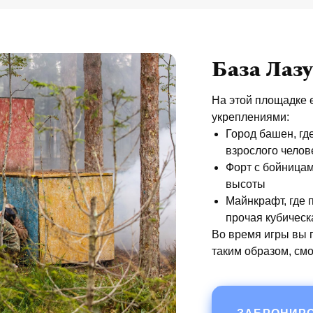
База Лаз
На этой площадке 
укреплениями:
Город башен, гд
взрослого челов
Форт с бойницам
высоты
Майнкрафт, где 
прочая кубическ
Во время игры вы п
таким образом, смо