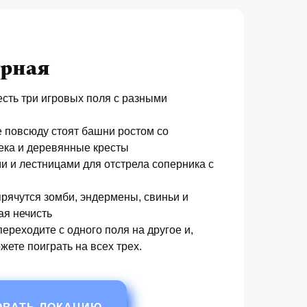
урная
есть три игровых поля с разными
е повсюду стоят башни ростом со
ека и деревянные кресты
и и лестницами для отстрела соперника с
прячутся зомби, эндермены, свиньи и
ая нечисть
ереходите с одного поля на другое и,
жете поиграть на всех трех.