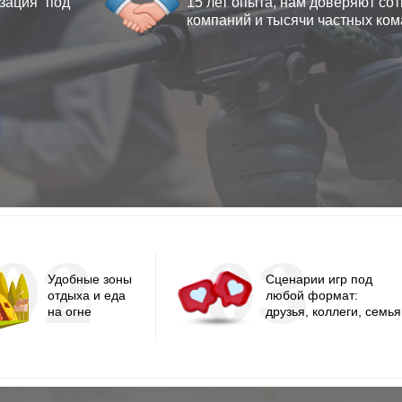
зация “под
15 лет опыта, нам доверяют сот
компаний и тысячи частных ко
02
03
Удобные зоны
Сценарии игр под
отдыха и еда
любой формат:
на огне
друзья, коллеги, семья