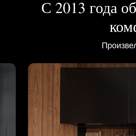
С 2013 года о
ком
Произвел