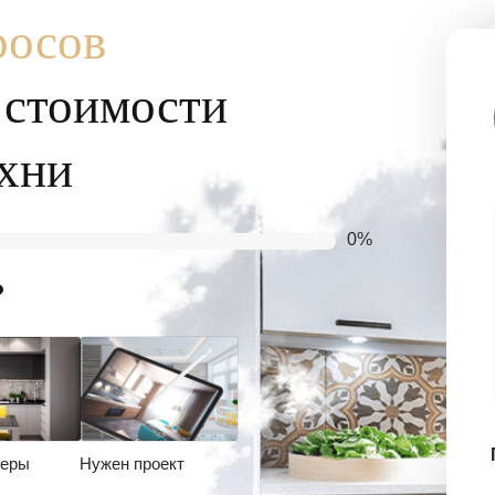
росов
т стоимости
хни
0%
?
меры
Нужен проект