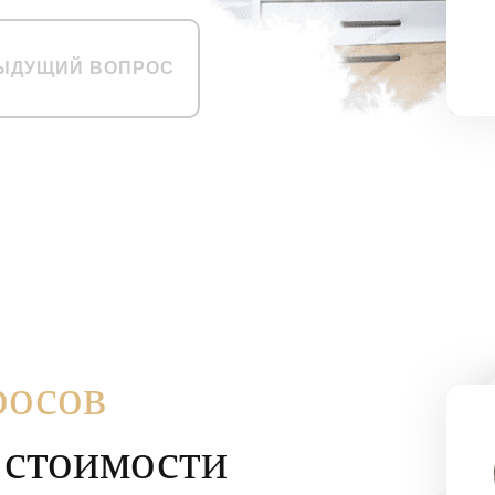
ЫДУЩИЙ ВОПРОС
росов
т стоимости