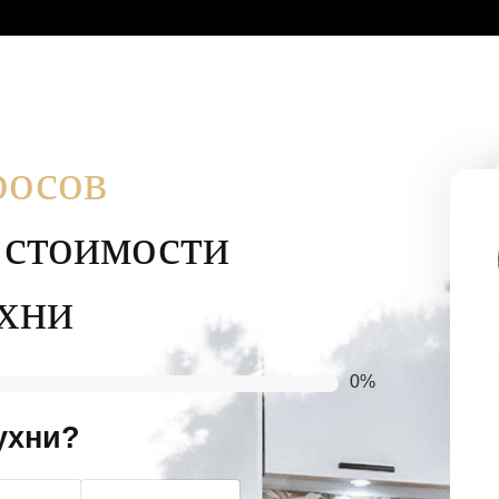
росов
т стоимости
хни
0%
ухни?