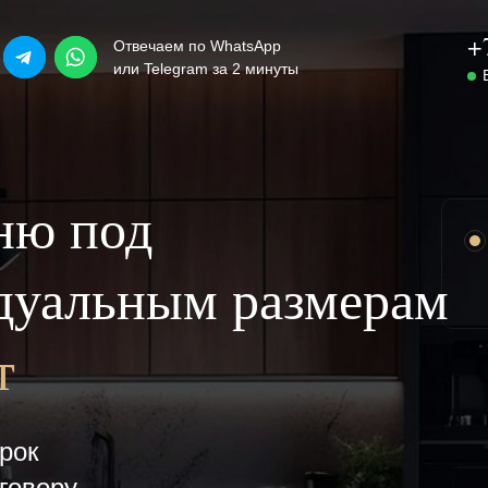
+
Отвечаем по WhatsApp
или Telegram за 2 минуты
ню под
дуальным размерам
т
рок
говору