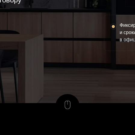
Фикси
и срок
в офи