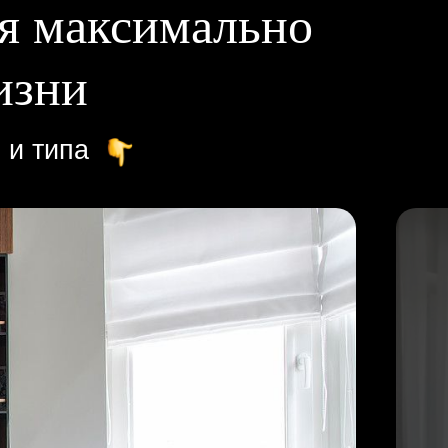
ля максимально
изни
 и типа