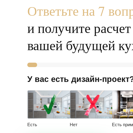
Ответьте на 7 воп
и получи те расче
вашей будущей ку
У вас есть дизайн-проект
Есть
Нет
Есть при