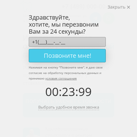
+7 (499) 000-00-00
Закрыть
Здравствуйте,
Имплантация зубов
г. Москва, ул.
в Москве с 2016 г.
Дорожная, д. 50
хотите, мы перезвоним
Вам за 24 секунды?
Имплантация зубов
от 39 990 ₽
с пожизненной
гарантией
на импланты
Позвоните мне!
Рассчитайте стоимость лечения и
Нажимая на кнопку "
Позвоните мне
", я даю свое
согласие на обработку персональных данных и
получите консультацию у
принимаю
условия соглашения
стоматолога в подарок
00
:
23
:
99
ПОЛУЧИТЬ РАСЧЕТ СТОИМОСТИ
Выбрать удобное время звонка
ИМПЛАНТАЦИИ ЗУБОВ
Квалифицированные
стоматологи
с опытом