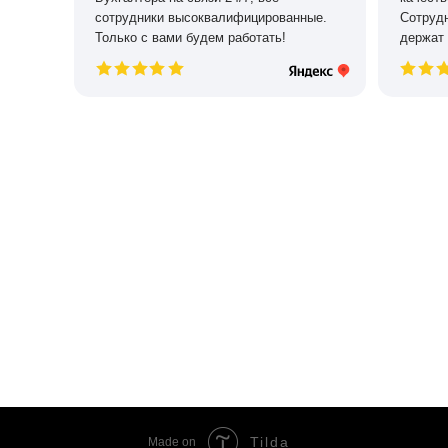
сотрудники высоквалифицированные.
Сотрудн
Только с вами будем работать!
держат 
Tilda
Made on