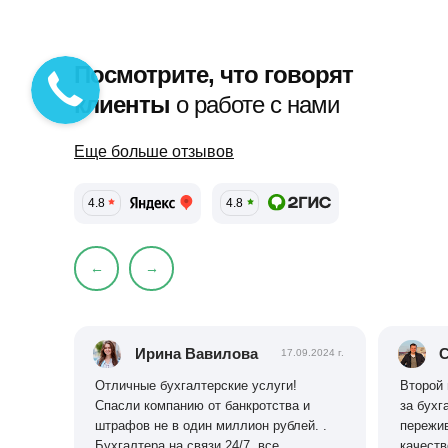
Посмотрите, что говорят
клиенты
о работе с нами
Еще больше отзывов
4.8
4.8
←
→
Ирина Вавилова
С
17.09.2024 г.
Отличные бухгалтерские услуги!
Второй 
Спасли компанию от банкротства и
за бухг
штрафов не в один миллион рублей. .
пережив
Бухгалтера на связи 24/7, все
качеств