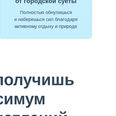
от городской суеты
Полностью обнулишься
и наберешься сил благодаря
активному отдыху и природе
получишь
симум